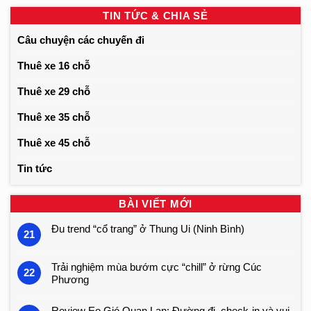
TIN TỨC & CHIA SẺ
Câu chuyện các chuyến đi
Thuê xe 16 chỗ
Thuê xe 29 chỗ
Thuê xe 35 chỗ
Thuê xe 45 chỗ
Tin tức
BÀI VIẾT MỚI
Đu trend “cổ trang” ở Thung Ui (Ninh Bình)
21
Trải nghiệm mùa bướm cực “chill” ở rừng Cúc
22
Phương
Review Eo Gió Quan Lạn: Đường đi, check-in và vui