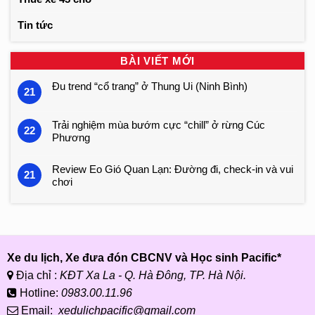
Tin tức
BÀI VIẾT MỚI
Đu trend “cổ trang” ở Thung Ui (Ninh Bình)
21
Trải nghiệm mùa bướm cực “chill” ở rừng Cúc
22
Phương
Review Eo Gió Quan Lạn: Đường đi, check-in và vui
21
chơi
Xe du lịch, Xe đưa đón CBCNV và Học sinh Pacific*
Địa chỉ :
KĐT Xa La - Q. Hà Đông, TP. Hà Nội.
Hotline:
0983.00.11.96
Email:
xedulichpacific@gmail.com