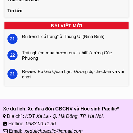
Tin tức
BÀI VIẾT MỚI
Đu trend “cổ trang” ở Thung Ui (Ninh Bình)
21
Trải nghiệm mùa bướm cực “chill” ở rừng Cúc
22
Phương
Review Eo Gió Quan Lạn: Đường đi, check-in và vui
21
chơi
Xe du lịch, Xe đưa đón CBCNV và Học sinh Pacific*
Địa chỉ :
KĐT Xa La - Q. Hà Đông, TP. Hà Nội.
Hotline:
0983.00.11.96
Email:
xedulichpacific@gmail.com