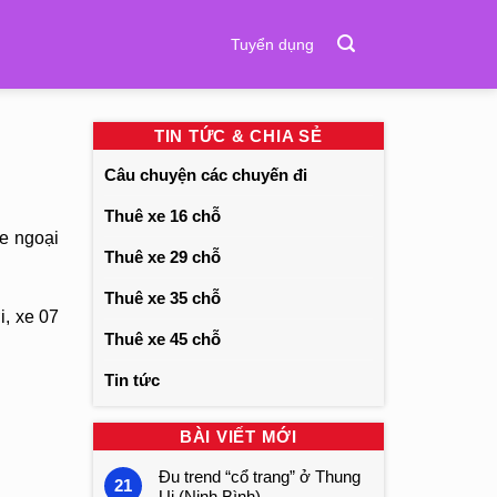
Tuyển dụng
TIN TỨC & CHIA SẺ
Câu chuyện các chuyến đi
Thuê xe 16 chỗ
e ngoại
Thuê xe 29 chỗ
Thuê xe 35 chỗ
i, xe 07
Thuê xe 45 chỗ
Tin tức
BÀI VIẾT MỚI
Đu trend “cổ trang” ở Thung
21
Ui (Ninh Bình)