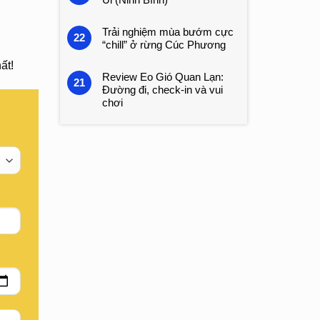
Trải nghiệm mùa bướm cực
22
“chill” ở rừng Cúc Phương
ất!
Review Eo Gió Quan Lạn:
21
Đường đi, check-in và vui
chơi