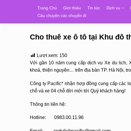
Skip
Trang Chủ
Giới thiệu
Tin tức
Dịch vụ
to
Câu chuyện các chuyến đi
content
Cho thuê xe ô tô tại Khu đô 
Lượt xem:
150
Với gần 10 năm cung cấp dịch vụ Xe du lịch, 
khoá, thiện nguyện… trên địa bàn TP. Hà Nội, t
Công ty Pacific* nhận hợp đồng cung cấp các loạ
chỗ và xe 04 chỗ đời mới tới Quý khách hàng!
Thông tin liên hệ:
Hotline: 0983.00.11.96
Email: xedulichpacific@gmail.com