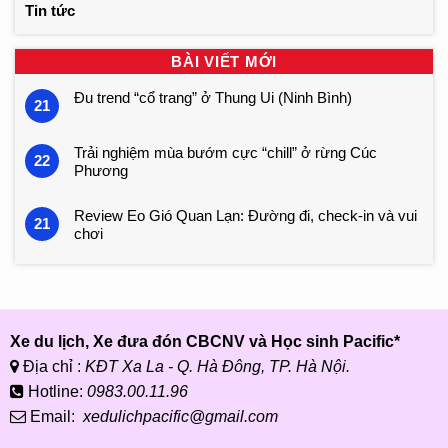
Tin tức
BÀI VIẾT MỚI
Đu trend “cổ trang” ở Thung Ui (Ninh Bình)
21
Trải nghiệm mùa bướm cực “chill” ở rừng Cúc
22
Phương
Review Eo Gió Quan Lạn: Đường đi, check-in và vui
21
chơi
Xe du lịch, Xe đưa đón CBCNV và Học sinh Pacific*
Địa chỉ :
KĐT Xa La - Q. Hà Đông, TP. Hà Nội.
Hotline:
0983.00.11.96
Email:
xedulichpacific@gmail.com