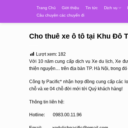
Skip
Trang Chủ
Giới thiệu
Tin tức
Dịch vụ
to
Câu chuyện các chuyến đi
content
Cho thuê xe ô tô tại Khu Đô
Lượt xem:
182
Với 10 năm cung cấp dịch vụ Xe du lịch, Xe đ
thiện nguyện… trên địa bàn TP. Hà Nội, trong 
Công ty Pacific* nhận hợp đồng cung cấp các loạ
chỗ và xe 04 chỗ đời mới tới Quý khách hàng!
Thông tin liên hệ:
Hotline: 0983.00.11.96
Email: xedulichpacific@gmail.com