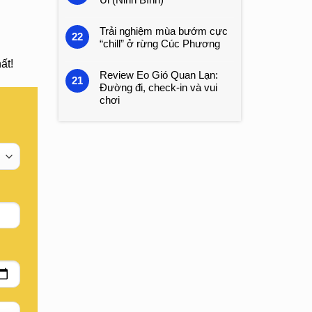
Trải nghiệm mùa bướm cực
22
“chill” ở rừng Cúc Phương
ất!
Review Eo Gió Quan Lạn:
21
Đường đi, check-in và vui
chơi