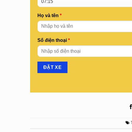
Họ và tên
*
Số điện thoại
*