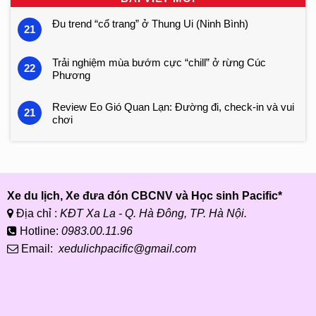
Đu trend “cổ trang” ở Thung Ui (Ninh Bình)
21
Trải nghiệm mùa bướm cực “chill” ở rừng Cúc
22
Phương
Review Eo Gió Quan Lạn: Đường đi, check-in và vui
21
chơi
Xe du lịch, Xe đưa đón CBCNV và Học sinh Pacific*
Địa chỉ :
KĐT Xa La - Q. Hà Đông, TP. Hà Nội.
Hotline:
0983.00.11.96
Email:
xedulichpacific@gmail.com