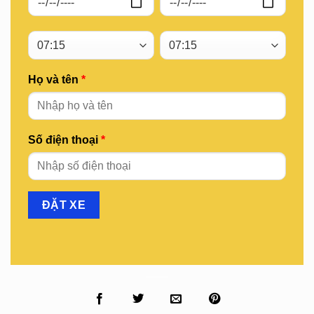
Họ và tên
*
Số điện thoại
*