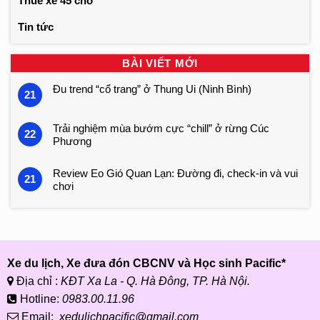
Thuê xe 45 chỗ
Tin tức
BÀI VIẾT MỚI
Đu trend “cổ trang” ở Thung Ui (Ninh Bình)
21
Trải nghiệm mùa bướm cực “chill” ở rừng Cúc
22
Phương
Review Eo Gió Quan Lạn: Đường đi, check-in và vui
21
chơi
Xe du lịch, Xe đưa đón CBCNV và Học sinh Pacific*
Địa chỉ :
KĐT Xa La - Q. Hà Đông, TP. Hà Nội.
Hotline:
0983.00.11.96
Email:
xedulichpacific@gmail.com