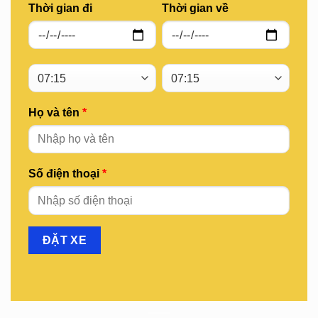
Thời gian đi
Thời gian về
Họ và tên
*
Số điện thoại
*