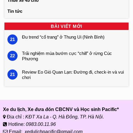
Thuê xe 45 chỗ
Tin tức
BÀI VIẾT MỚI
Đu trend “cổ trang” ở Thung Ui (Ninh Bình)
21
Trải nghiệm mùa bướm cực “chill” ở rừng Cúc
22
Phương
Review Eo Gió Quan Lạn: Đường đi, check-in và vui
21
chơi
Xe du lịch, Xe đưa đón CBCNV và Học sinh Pacific*
Địa chỉ :
KĐT Xa La - Q. Hà Đông, TP. Hà Nội.
Hotline:
0983.00.11.96
Email:
xedulichpacific@gmail.com