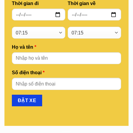
Thời gian đi
Thời gian về
Họ và tên
*
Số điện thoại
*