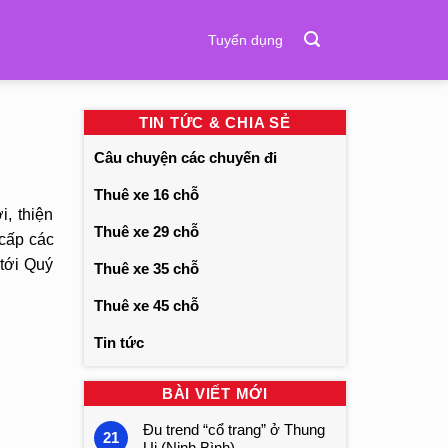
Tuyển dụng
TIN TỨC & CHIA SẺ
Câu chuyện các chuyến đi
Thuê xe 16 chỗ
, thiện
Thuê xe 29 chỗ
cấp các
 tới Quý
Thuê xe 35 chỗ
Thuê xe 45 chỗ
Tin tức
BÀI VIẾT MỚI
Đu trend “cổ trang” ở Thung
21
Ui (Ninh Bình)