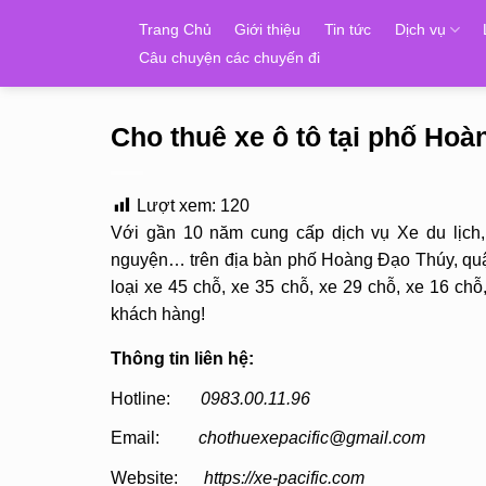
Skip
Trang Chủ
Giới thiệu
Tin tức
Dịch vụ
to
Câu chuyện các chuyến đi
content
Cho thuê xe ô tô tại phố Ho
Lượt xem:
120
Với gần 10 năm cung cấp dịch vụ Xe du lịch
nguyện… trên địa bàn phố Hoàng Đạo Thúy, quậ
loại xe 45 chỗ, xe 35 chỗ, xe 29 chỗ, xe 16 ch
khách hàng!
Thông tin liên hệ:
Hotline:
0983.00.11.96
Email:
chothuexepacific@gmail.com
Website:
https://xe-pacific.com