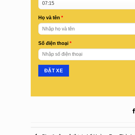
Họ và tên
*
Số điện thoại
*