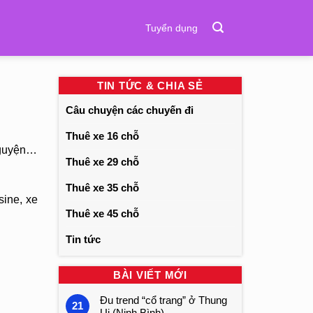
Tuyển dụng
TIN TỨC & CHIA SẺ
Câu chuyện các chuyến đi
Thuê xe 16 chỗ
nguyện…
Thuê xe 29 chỗ
Thuê xe 35 chỗ
sine, xe
Thuê xe 45 chỗ
Tin tức
BÀI VIẾT MỚI
Đu trend “cổ trang” ở Thung
21
Ui (Ninh Bình)