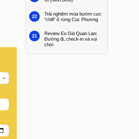
Trải nghiệm mùa bướm cực
22
“chill” ở rừng Cúc Phương
Review Eo Gió Quan Lạn:
21
Đường đi, check-in và vui
chơi