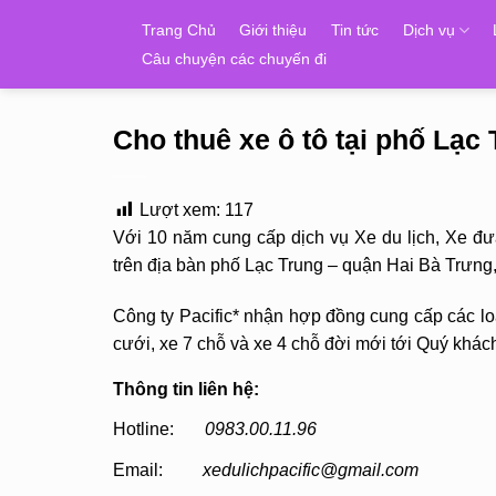
Skip
Trang Chủ
Giới thiệu
Tin tức
Dịch vụ
to
Câu chuyện các chuyến đi
content
Cho thuê xe ô tô tại phố Lạc
Lượt xem:
117
Với 10 năm cung cấp dịch vụ Xe du lịch, Xe đ
trên địa bàn phố Lạc Trung – quận Hai Bà Trưng
Công ty Pacific* nhận hợp đồng cung cấp các loạ
cưới, xe 7 chỗ và xe 4 chỗ đời mới tới Quý khác
Thông tin liên hệ:
Hotline:
0983.00.11.96
Email:
xedulichpacific@gmail.com