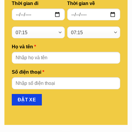
Thời gian đi
Thời gian về
Họ và tên
*
Số điện thoại
*