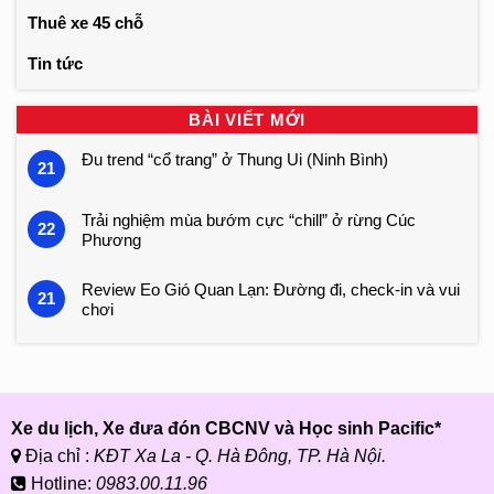
Thuê xe 45 chỗ
Tin tức
BÀI VIẾT MỚI
Đu trend “cổ trang” ở Thung Ui (Ninh Bình)
21
Trải nghiệm mùa bướm cực “chill” ở rừng Cúc
22
Phương
Review Eo Gió Quan Lạn: Đường đi, check-in và vui
21
chơi
Xe du lịch, Xe đưa đón CBCNV và Học sinh Pacific*
Địa chỉ :
KĐT Xa La - Q. Hà Đông, TP. Hà Nội.
Hotline:
0983.00.11.96