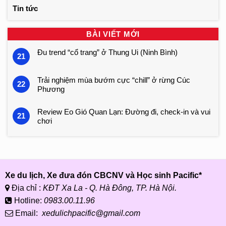
Tin tức
BÀI VIẾT MỚI
Đu trend “cổ trang” ở Thung Ui (Ninh Bình)
21
Trải nghiệm mùa bướm cực “chill” ở rừng Cúc
22
Phương
Review Eo Gió Quan Lạn: Đường đi, check-in và vui
21
chơi
Xe du lịch, Xe đưa đón CBCNV và Học sinh Pacific*
Địa chỉ :
KĐT Xa La - Q. Hà Đông, TP. Hà Nội.
Hotline:
0983.00.11.96
Email:
xedulichpacific@gmail.com