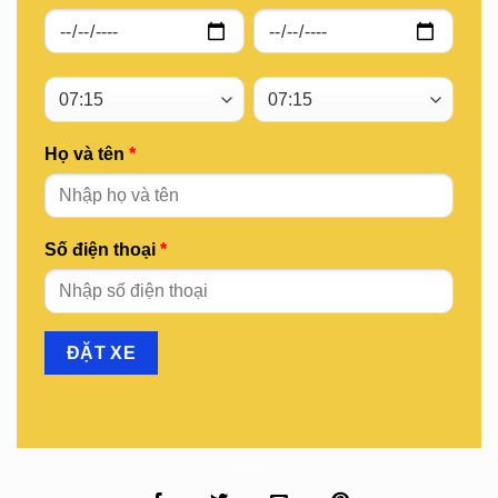
Họ và tên
*
Số điện thoại
*