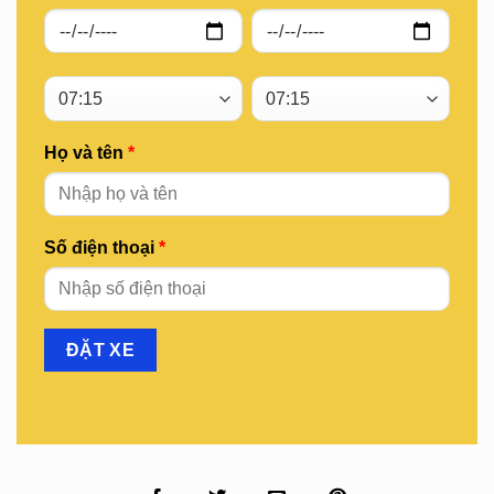
Họ và tên
*
Số điện thoại
*