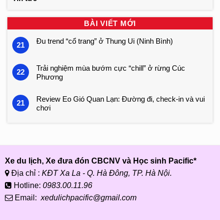
BÀI VIẾT MỚI
Đu trend “cổ trang” ở Thung Ui (Ninh Bình)
21
Trải nghiệm mùa bướm cực “chill” ở rừng Cúc
22
Phương
Review Eo Gió Quan Lạn: Đường đi, check-in và vui
21
chơi
Xe du lịch, Xe đưa đón CBCNV và Học sinh Pacific*
Địa chỉ :
KĐT Xa La - Q. Hà Đông, TP. Hà Nội.
Hotline:
0983.00.11.96
Email:
xedulichpacific@gmail.com