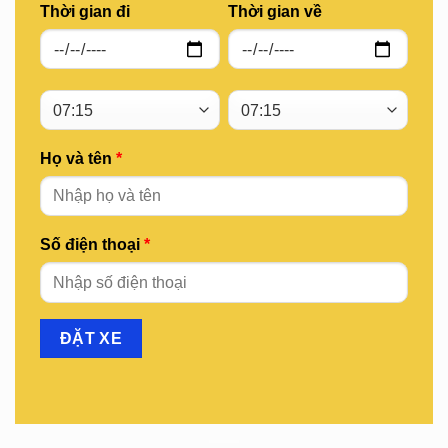
Thời gian đi
Thời gian về
Họ và tên
*
Số điện thoại
*