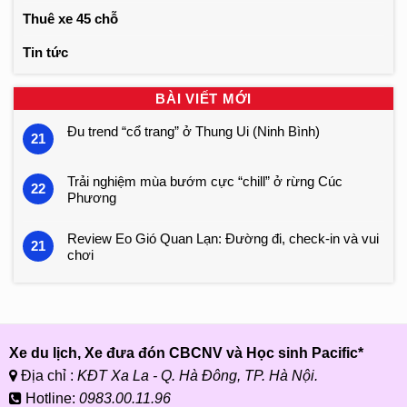
Thuê xe 45 chỗ
Tin tức
BÀI VIẾT MỚI
Đu trend “cổ trang” ở Thung Ui (Ninh Bình)
21
Trải nghiệm mùa bướm cực “chill” ở rừng Cúc
22
Phương
Review Eo Gió Quan Lạn: Đường đi, check-in và vui
21
chơi
Xe du lịch, Xe đưa đón CBCNV và Học sinh Pacific*
Địa chỉ :
KĐT Xa La - Q. Hà Đông, TP. Hà Nội.
Hotline:
0983.00.11.96