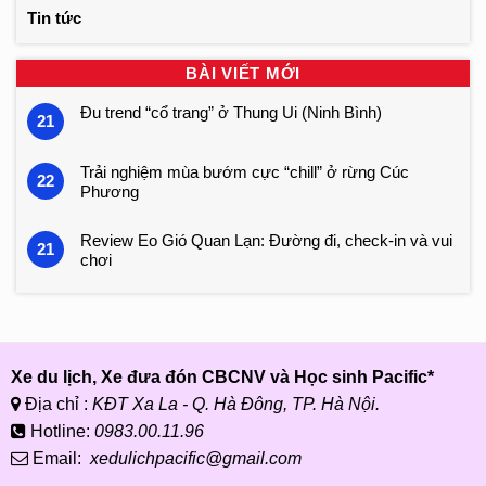
Tin tức
BÀI VIẾT MỚI
Đu trend “cổ trang” ở Thung Ui (Ninh Bình)
21
Trải nghiệm mùa bướm cực “chill” ở rừng Cúc
22
Phương
Review Eo Gió Quan Lạn: Đường đi, check-in và vui
21
chơi
Xe du lịch, Xe đưa đón CBCNV và Học sinh Pacific*
Địa chỉ :
KĐT Xa La - Q. Hà Đông, TP. Hà Nội.
Hotline:
0983.00.11.96
Email:
xedulichpacific@gmail.com