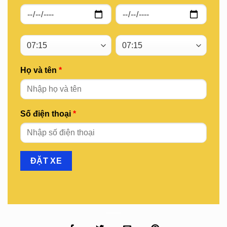
Họ và tên
*
Số điện thoại
*