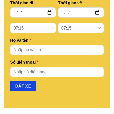
Thời gian đi
Thời gian về
Họ và tên
*
Số điện thoại
*