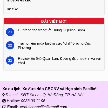
Thuê xe 45 chỗ
Tin tức
BÀI VIẾT MỚI
Đu trend “cổ trang” ở Thung Ui (Ninh Bình)
21
Trải nghiệm mùa bướm cực “chill” ở rừng Cúc
22
Phương
Review Eo Gió Quan Lạn: Đường đi, check-in và vui
21
chơi
Xe du lịch, Xe đưa đón CBCNV và Học sinh Pacific*
Địa chỉ :
KĐT Xa La - Q. Hà Đông, TP. Hà Nội.
Hotline:
0983.00.11.96
Email:
xedulichpacific@gmail.com