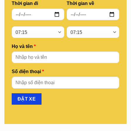
Thời gian đi
Thời gian về
Họ và tên
*
Số điện thoại
*