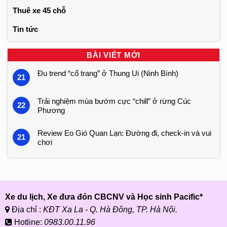
Thuê xe 45 chỗ
Tin tức
BÀI VIẾT MỚI
Đu trend “cổ trang” ở Thung Ui (Ninh Bình)
21
Trải nghiệm mùa bướm cực “chill” ở rừng Cúc
22
Phương
Review Eo Gió Quan Lạn: Đường đi, check-in và vui
21
chơi
Xe du lịch, Xe đưa đón CBCNV và Học sinh Pacific*
Địa chỉ :
KĐT Xa La - Q. Hà Đông, TP. Hà Nội.
Hotline:
0983.00.11.96