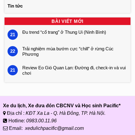
Tin tức
BÀI VIẾT MỚI
Đu trend “cổ trang” ở Thung Ui (Ninh Bình)
21
Trải nghiệm mùa bướm cực “chill” ở rừng Cúc
22
Phương
Review Eo Gió Quan Lạn: Đường đi, check-in và vui
21
chơi
Xe du lịch, Xe đưa đón CBCNV và Học sinh Pacific*
Địa chỉ :
KĐT Xa La - Q. Hà Đông, TP. Hà Nội.
Hotline:
0983.00.11.96
Email:
xedulichpacific@gmail.com