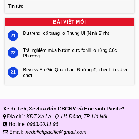
Tin tức
BÀI VIẾT MỚI
Đu trend “cổ trang” ở Thung Ui (Ninh Bình)
21
Trải nghiệm mùa bướm cực “chill” ở rừng Cúc
22
Phương
Review Eo Gió Quan Lạn: Đường đi, check-in và vui
21
chơi
Xe du lịch, Xe đưa đón CBCNV và Học sinh Pacific*
Địa chỉ :
KĐT Xa La - Q. Hà Đông, TP. Hà Nội.
Hotline:
0983.00.11.96
Email:
xedulichpacific@gmail.com