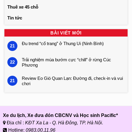
Thuê xe 45 chỗ
Tin tức
BÀI VIẾT MỚI
Đu trend “cổ trang” ở Thung Ui (Ninh Bình)
21
Trải nghiệm mùa bướm cực “chill” ở rừng Cúc
22
Phương
Review Eo Gió Quan Lạn: Đường đi, check-in và vui
21
chơi
Xe du lịch, Xe đưa đón CBCNV và Học sinh Pacific*
Địa chỉ :
KĐT Xa La - Q. Hà Đông, TP. Hà Nội.
Hotline:
0983.00.11.96