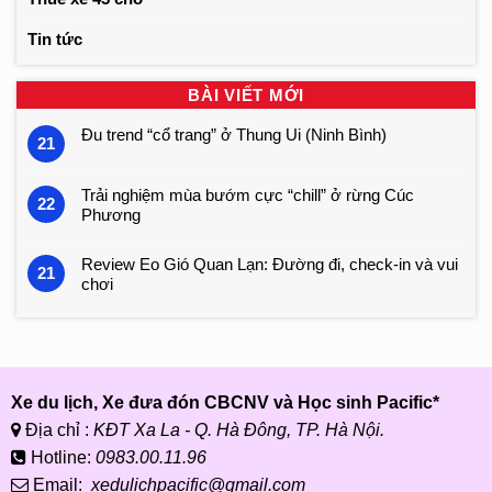
Tin tức
BÀI VIẾT MỚI
Đu trend “cổ trang” ở Thung Ui (Ninh Bình)
21
Trải nghiệm mùa bướm cực “chill” ở rừng Cúc
22
Phương
Review Eo Gió Quan Lạn: Đường đi, check-in và vui
21
chơi
Xe du lịch, Xe đưa đón CBCNV và Học sinh Pacific*
Địa chỉ :
KĐT Xa La - Q. Hà Đông, TP. Hà Nội.
Hotline:
0983.00.11.96
Email:
xedulichpacific@gmail.com