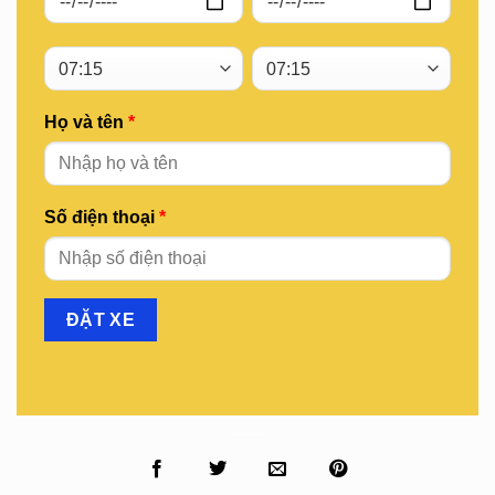
Họ và tên
*
Số điện thoại
*