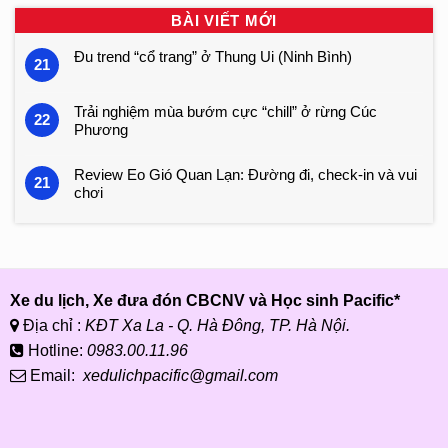
BÀI VIẾT MỚI
Đu trend “cổ trang” ở Thung Ui (Ninh Bình)
21
Trải nghiệm mùa bướm cực “chill” ở rừng Cúc
22
Phương
Review Eo Gió Quan Lạn: Đường đi, check-in và vui
21
chơi
Xe du lịch, Xe đưa đón CBCNV và Học sinh Pacific*
Địa chỉ :
KĐT Xa La - Q. Hà Đông, TP. Hà Nội.
Hotline:
0983.00.11.96
Email:
xedulichpacific@gmail.com