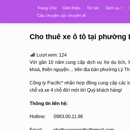
Skip
Trang Chủ
Giới thiệu
Tin tức
Dịch vụ
to
Câu chuyện các chuyến đi
content
Cho thuê xe ô tô tại phường Ly
Lượt xem:
124
Với gần 10 năm cung cấp dịch vụ Xe du lịch, 
khoá, thiện nguyện… trên địa bàn phường Lý Thá
Công ty Pacific* nhận hợp đồng cung cấp các lo
chỗ và xe 4 chỗ đời mới tới Quý khách hàng!
Thông tin liên hệ:
Hotline: 0983.00.11.96
Email:
chothuexepacific@gmail.com