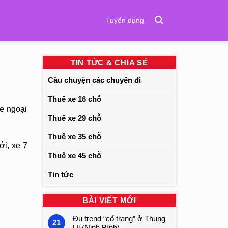
Tuyển dụng
TIN TỨC & CHIA SẺ
Câu chuyện các chuyến đi
Thuê xe 16 chỗ
e ngoại
Thuê xe 29 chỗ
Thuê xe 35 chỗ
ới, xe 7
Thuê xe 45 chỗ
Tin tức
BÀI VIẾT MỚI
Đu trend “cổ trang” ở Thung
21
Ui (Ninh Bình)