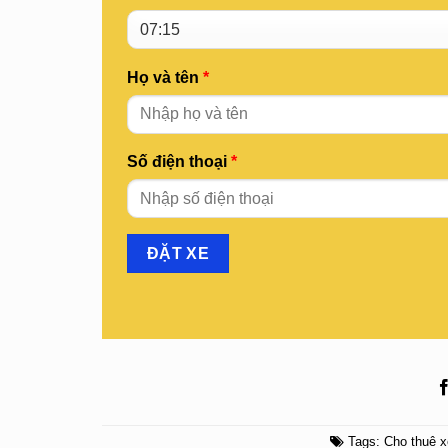
Họ và tên
*
Số điện thoại
*
Tags:
Cho thuê xe