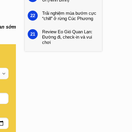
Trải nghiệm mùa bướm cực
22
“chill” ở rừng Cúc Phương
ian sớm
Review Eo Gió Quan Lạn:
21
Đường đi, check-in và vui
chơi