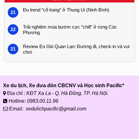
Đu trend “cổ trang” ở Thung Ui (Ninh Bình)
21
Trải nghiệm mùa bướm cực “chill” ở rừng Cúc
22
Phương
Review Eo Gió Quan Lạn: Đường đi, check-in và vui
21
chơi
Xe du lịch, Xe đưa đón CBCNV và Học sinh Pacific*
Địa chỉ :
KĐT Xa La - Q. Hà Đông, TP. Hà Nội.
Hotline:
0983.00.11.96
Email:
xedulichpacific@gmail.com