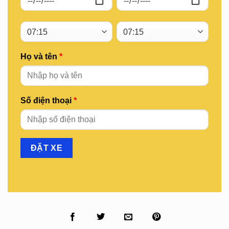
Họ và tên
*
Số điện thoại
*