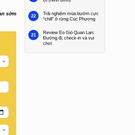
Trải nghiệm mùa bướm cực
ian sớm
22
“chill” ở rừng Cúc Phương
Review Eo Gió Quan Lạn:
21
Đường đi, check-in và vui
chơi