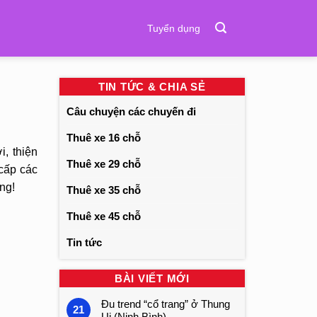
Tuyển dụng
TIN TỨC & CHIA SẺ
Câu chuyện các chuyến đi
Thuê xe 16 chỗ
, thiện
Thuê xe 29 chỗ
cấp các
ng!
Thuê xe 35 chỗ
Thuê xe 45 chỗ
Tin tức
BÀI VIẾT MỚI
Đu trend “cổ trang” ở Thung
21
Ui (Ninh Bình)