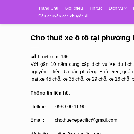
Skip
Trang Chủ
Giới thiệu
Tin tức
Dịch vụ
to
Câu chuyện các chuyến đi
content
Cho thuê xe ô tô tại phường
Lượt xem:
146
Với gần 10 năm cung cấp dịch vụ Xe du lịch
nguyện… trên địa bàn phường Phú Diễn, quận 
loại xe 45 chỗ, xe 35 chỗ, xe 29 chỗ, xe 16 chỗ,
Thông tin liên hệ:
Hotline: 0983.00.11.96
Email: chothuexepacific@gmail.com
Website: https://xe-pacific.com