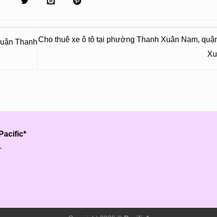
Cho thuê xe ô tô tại phường Thanh Xuân Nam, quậ
 quận Thanh
X
acific*
.