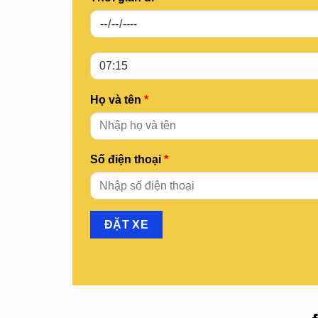
Họ và tên
*
Số điện thoại
*