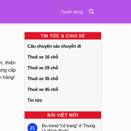
Tuyển dụng
TIN TỨC & CHIA SẺ
Câu chuyện các chuyến đi
Thuê xe 16 chỗ
, thiện
Thuê xe 29 chỗ
ung cấp
ch hàng!
Thuê xe 35 chỗ
Thuê xe 45 chỗ
Tin tức
BÀI VIẾT MỚI
Đu trend “cổ trang” ở Thung
21
Ui (Ninh Bình)