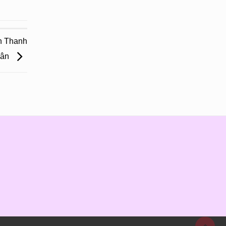
n Thanh
uân