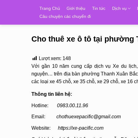
Skip
Trang Chủ
Giới thiệu
Tin tức
Dịch vụ
to
Câu chuyện các chuyến đi
content
Cho thuê xe ô tô tại phườn
Lượt xem:
148
Với gần 10 năm cung cấp dịch vụ Xe du lịch
nguyện… trên địa bàn phường Thanh Xuân Bắc, 
các loại xe 45 chỗ, xe 35 chỗ, xe 29 chỗ, xe 16 
Thông tin liên hệ:
Hotline:
0983.00.11.96
Email:
chothuexepacific@gmail.com
Website:
https://xe-pacific.com