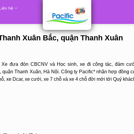
Liên hệ
g Thanh Xuân Bắc, quận Thanh Xuân
, Xe đưa đón CBCNV và Học sinh, xe đi công tác, đám cưới
quận Thanh Xuân, Hà Nội. Công ty Pacific* nhận hợp đồng c
chỗ, xe Dcar, xe cưới, xe 7 chỗ và xe 4 chỗ đời mới tới Quý khá