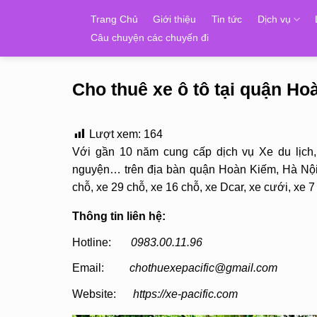
Skip
Trang Chủ
Giới thiệu
Tin tức
Dịch vụ
to
Câu chuyện các chuyến đi
content
Cho thuê xe ô tô tại quận H
Lượt xem:
164
Với gần 10 năm cung cấp dịch vụ Xe du lịch
nguyện… trên địa bàn quận Hoàn Kiếm, Hà Nội.
chỗ, xe 29 chỗ, xe 16 chỗ, xe Dcar, xe cưới, xe 
Thông tin liên hệ:
Hotline:
0983.00.11.96
Email:
chothuexepacific@gmail.com
Website:
https://xe-pacific.com