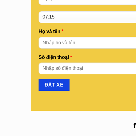
Họ và tên
*
Số điện thoại
*