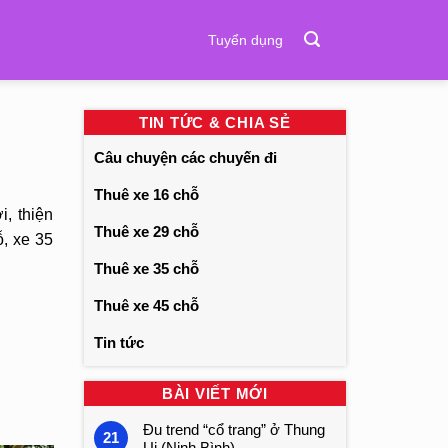
Tuyển dụng
TIN TỨC & CHIA SẺ
Câu chuyện các chuyến đi
Thuê xe 16 chỗ
, thiện
Thuê xe 29 chỗ
, xe 35
Thuê xe 35 chỗ
Thuê xe 45 chỗ
Tin tức
BÀI VIẾT MỚI
Đu trend “cổ trang” ở Thung
21
Ui (Ninh Bình)