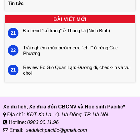
Tin tức
BÀI VIẾT MỚI
Đu trend “cổ trang” ở Thung Ui (Ninh Bình)
21
Trải nghiệm mùa bướm cực “chill” ở rừng Cúc
22
Phương
Review Eo Gió Quan Lạn: Đường đi, check-in và vui
21
chơi
Xe du lịch, Xe đưa đón CBCNV và Học sinh Pacific*
Địa chỉ :
KĐT Xa La - Q. Hà Đông, TP. Hà Nội.
Hotline:
0983.00.11.96
Email:
xedulichpacific@gmail.com