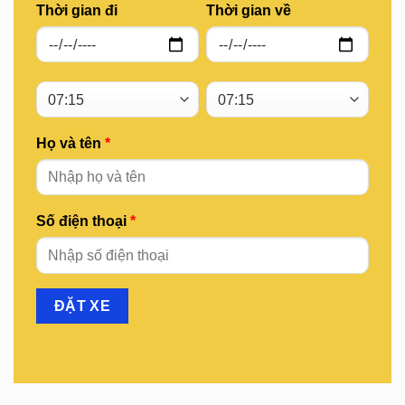
Thời gian đi
Thời gian về
Họ và tên
*
Số điện thoại
*