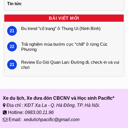
Tin tức
BÀI VIẾT MỚI
Đu trend “cổ trang” ở Thung Ui (Ninh Bình)
21
Trải nghiệm mùa bướm cực “chill” ở rừng Cúc
22
Phương
Review Eo Gió Quan Lạn: Đường đi, check-in và vui
21
chơi
Xe du lịch, Xe đưa đón CBCNV và Học sinh Pacific*
Địa chỉ :
KĐT Xa La - Q. Hà Đông, TP. Hà Nội.
Hotline:
0983.00.11.96
Email:
xedulichpacific@gmail.com