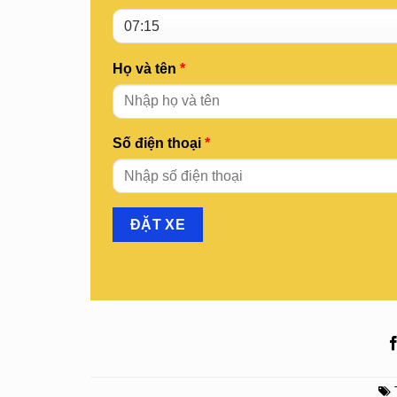
Họ và tên
*
Số điện thoại
*