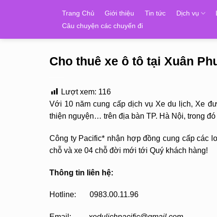
Skip
Trang Chủ
Giới thiệu
Tin tức
Dịch vụ
to
Câu chuyện các chuyến đi
content
Cho thuê xe ô tô tại Xuân P
Lượt xem:
116
Với 10 năm cung cấp dịch vụ Xe du lịch, Xe đ
thiện nguyện… trên địa bàn TP. Hà Nội, trong
Công ty Pacific* nhận hợp đồng cung cấp các loạ
chỗ và xe 04 chỗ đời mới tới Quý khách hàng!
Thông tin liên hệ:
Hotline: 0983.00.11.96
Email:
xedulichpacific@gmail.com