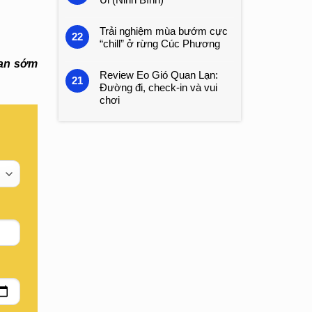
Trải nghiệm mùa bướm cực
22
“chill” ở rừng Cúc Phương
ian sớm
Review Eo Gió Quan Lạn:
21
Đường đi, check-in và vui
chơi