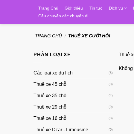
Skip
Trang Chủ
Giới thiệu
Tin tức
Dịch vụ
to
Câu chuyện các chuyến đi
content
TRANG CHỦ
/
THUÊ XE CƯỚI HỎI
PHÂN LOẠI XE
Thuê x
Không 
Các loại xe du lịch
(8)
Thuê xe 45 chỗ
(0)
Thuê xe 35 chỗ
(4)
Thuê xe 29 chỗ
(0)
Thuê xe 16 chỗ
(0)
Thuê xe Dcar - Limousine
(0)