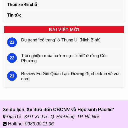
Thuê xe 45 chỗ
Tin tức
BÀI VIẾT MỚI
Đu trend “cổ trang” ở Thung Ui (Ninh Bình)
21
Trải nghiệm mùa bướm cực “chill” ở rừng Cúc
22
Phương
Review Eo Gió Quan Lạn: Đường đi, check-in và vui
21
chơi
Xe du lịch, Xe đưa đón CBCNV và Học sinh Pacific*
Địa chỉ :
KĐT Xa La - Q. Hà Đông, TP. Hà Nội.
Hotline:
0983.00.11.96