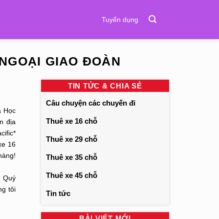
Tuyển dụng
NGOẠI GIAO ĐOÀN
TIN TỨC & CHIA SẺ
Câu chuyện các chuyến đi
à Học
Thuê xe 16 chỗ
n địa
ific*
Thuê xe 29 chỗ
xe 16
hàng!
Thuê xe 35 chỗ
ail:
Thuê xe 45 chỗ
m Quý
g tôi
Tin tức
BÀI VIẾT MỚI