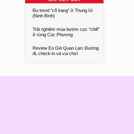
Đu trend “cổ trang” ở Thung Ui
(Ninh Bình)
Trải nghiệm mùa bướm cực “chill”
ở rừng Cúc Phương
Review Eo Gió Quan Lạn: Đường
đi, check-in và vui chơi