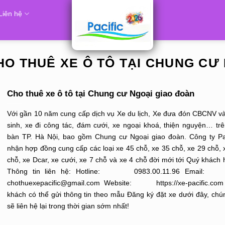
Liên hệ
HO THUÊ XE Ô TÔ TẠI CHUNG CƯ 
Cho thuê xe ô tô tại Chung cư Ngoại giao đoàn
Với gần 10 năm cung cấp dịch vụ Xe du lịch, Xe đưa đón CBCNV v
sinh, xe đi công tác, đám cưới, xe ngoại khoá, thiện nguyện… trê
bàn TP. Hà Nội, bao gồm Chung cư Ngoại giao đoàn. Công ty Pac
nhận hợp đồng cung cấp các loại xe 45 chỗ, xe 35 chỗ, xe 29 chỗ, 
chỗ, xe Dcar, xe cưới, xe 7 chỗ và xe 4 chỗ đời mới tới Quý khách 
Thông tin liên hệ: Hotline: 0983.00.11.96 Em
chothuexepacific@gmail.com Website: https://xe-pacific.co
khách có thể gửi thông tin theo mẫu Đăng ký đặt xe dưới đây, chún
sẽ liên hệ lại trong thời gian sớm nhất!