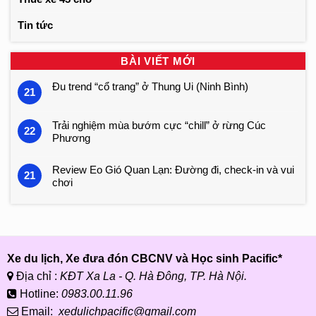
Tin tức
BÀI VIẾT MỚI
Đu trend “cổ trang” ở Thung Ui (Ninh Bình)
21
Trải nghiệm mùa bướm cực “chill” ở rừng Cúc
22
Phương
Review Eo Gió Quan Lạn: Đường đi, check-in và vui
21
chơi
Xe du lịch, Xe đưa đón CBCNV và Học sinh Pacific*
Địa chỉ :
KĐT Xa La - Q. Hà Đông, TP. Hà Nội.
Hotline:
0983.00.11.96
Email:
xedulichpacific@gmail.com