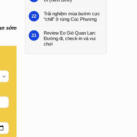
Trải nghiệm mùa bướm cực
22
“chill” ở rừng Cúc Phương
ian sớm
Review Eo Gió Quan Lạn:
21
Đường đi, check-in và vui
chơi