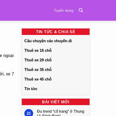
Tuyển dụng
TIN TỨC & CHIA SẺ
Câu chuyện các chuyến đi
Thuê xe 16 chỗ
e ngoại
Thuê xe 29 chỗ
Thuê xe 35 chỗ
ới, xe 7
Thuê xe 45 chỗ
Tin tức
BÀI VIẾT MỚI
Đu trend “cổ trang” ở Thung
21
Ui (Ninh Bình)