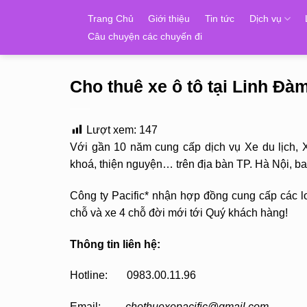
Skip
Trang Chủ
Giới thiệu
Tin tức
Dịch vụ
to
Câu chuyện các chuyến đi
content
Cho thuê xe ô tô tại Linh Đà
Lượt xem:
147
Với gần 10 năm cung cấp dịch vụ Xe du lịch, 
khoá, thiện nguyện… trên địa bàn TP. Hà Nội, 
Công ty Pacific* nhận hợp đồng cung cấp các lo
chỗ và xe 4 chỗ đời mới tới Quý khách hàng!
Thông tin liên hệ:
Hotline: 0983.00.11.96
Email:
chothuexepacific@gmail.com