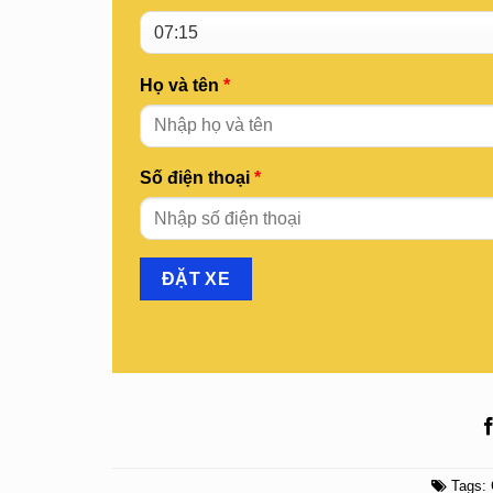
Họ và tên
*
Số điện thoại
*
Tags: