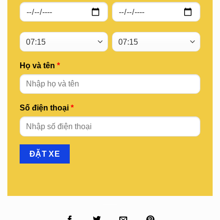
Họ và tên
*
Số điện thoại
*