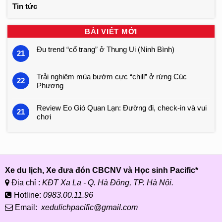
Tin tức
BÀI VIẾT MỚI
Đu trend “cổ trang” ở Thung Ui (Ninh Bình)
21
Trải nghiệm mùa bướm cực “chill” ở rừng Cúc
22
Phương
Review Eo Gió Quan Lạn: Đường đi, check-in và vui
21
chơi
Xe du lịch, Xe đưa đón CBCNV và Học sinh Pacific*
Địa chỉ :
KĐT Xa La - Q. Hà Đông, TP. Hà Nội.
Hotline:
0983.00.11.96
Email:
xedulichpacific@gmail.com