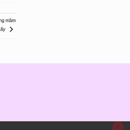
ờng mầm
iấy