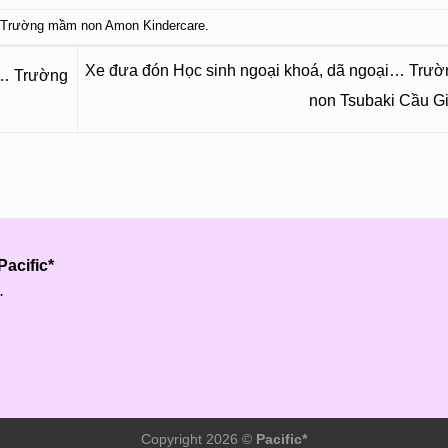
:
Trường mầm non Amon Kindercare
.
Xe đưa đón Học sinh ngoại khoá, dã ngoại… Trư
i… Trường
non Tsubaki Cầu G
acific*
.
Copyright 2026 ©
Pacific*