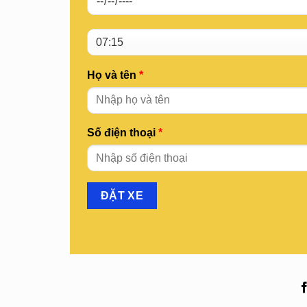
Họ và tên
*
Số điện thoại
*