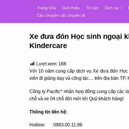
Skip
Trang Chủ
Giới thiệu
Tin tức
Dịch vụ
to
Câu chuyện các chuyến đi
content
Xe đưa đón Học sinh ngoại
Kindercare
Lượt xem:
168
Với 10 năm cung cấp dịch vụ Xe đưa đón Học s
viên đi giảng dạy và công tác… trên địa bàn T
Công ty Pacific* nhận hợp đồng cung cấp các loạ
chỗ và xe 04 chỗ đời mới tới Quý khách hàng!
Thông tin liên hệ:
Hotline: 0983.00.11.96