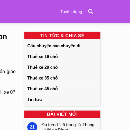
Tuyển dụng
on
TIN TỨC & CHIA SẺ
Câu chuyện các chuyến đi
Thuê xe 16 chỗ
Thuê xe 29 chỗ
ón giáo
Thuê xe 35 chỗ
Thuê xe 45 chỗ
i, xe 07
Tin tức
BÀI VIẾT MỚI
Đu trend “cổ trang” ở Thung
21
Ui (Ninh Bình)