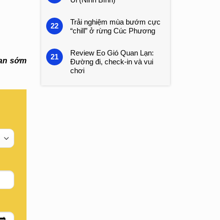
Trải nghiệm mùa bướm cực
22
“chill” ở rừng Cúc Phương
Review Eo Gió Quan Lạn:
21
ian sớm
Đường đi, check-in và vui
chơi