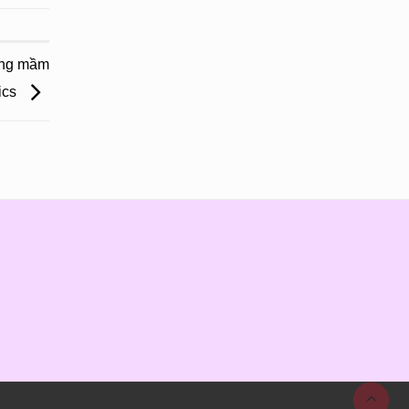
ờng mầm
ics