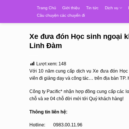
Skip
Trang Chủ
Giới thiệu
Tin tức
Dịch vụ
to
Câu chuyện các chuyến đi
content
Xe đưa đón Học sinh ngoại 
Linh Đàm
Lượt xem:
148
Với 10 năm cung cấp dịch vụ Xe đưa đón Học s
viên đi giảng dạy và công tác… trên địa bàn TP
Công ty Pacific* nhận hợp đồng cung cấp các loạ
chỗ và xe 04 chỗ đời mới tới Quý khách hàng!
Thông tin liên hệ:
Hotline: 0983.00.11.96