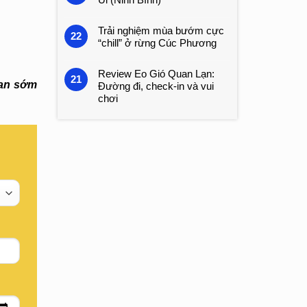
Trải nghiệm mùa bướm cực
22
“chill” ở rừng Cúc Phương
Review Eo Gió Quan Lạn:
21
ian sớm
Đường đi, check-in và vui
chơi