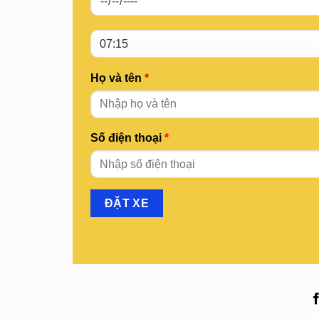
Họ và tên
*
Số điện thoại
*