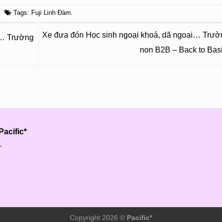
Tags:
Fuji Linh Đàm
.
Xe đưa đón Học sinh ngoại khoá, dã ngoại… Trư
i… Trường
non B2B – Back to Bas
acific*
.
Copyright 2026 ©
Pacific*