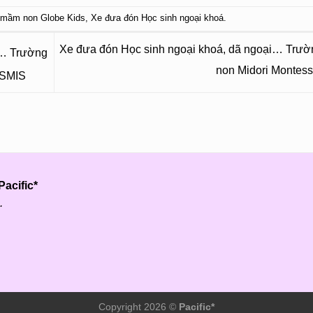
 mầm non Globe Kids
,
Xe đưa đón Học sinh ngoại khoá
.
Xe đưa đón Học sinh ngoại khoá, dã ngoại… Trư
i… Trường
non Midori Montess
 SMIS
acific*
.
Copyright 2026 ©
Pacific*