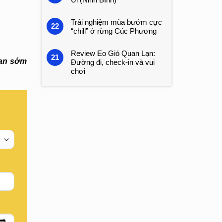
Trải nghiệm mùa bướm cực
22
“chill” ở rừng Cúc Phương
Review Eo Gió Quan Lạn:
21
ian sớm
Đường đi, check-in và vui
chơi