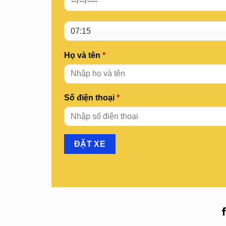
Họ và tên
*
Số điện thoại
*