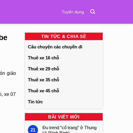
Tuyển dụng
be
TIN TỨC & CHIA SẺ
Câu chuyện các chuyến đi
Thuê xe 16 chỗ
Thuê xe 29 chỗ
ón giáo
Thuê xe 35 chỗ
Thuê xe 45 chỗ
i, xe 07
Tin tức
BÀI VIẾT MỚI
Đu trend “cổ trang” ở Thung
21
Ui (Ninh Bình)