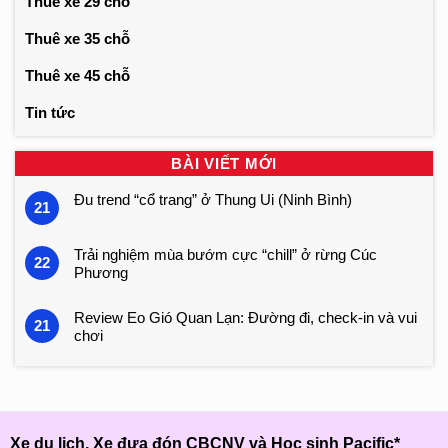
Thuê xe 29 chỗ
Thuê xe 35 chỗ
Thuê xe 45 chỗ
Tin tức
BÀI VIẾT MỚI
Đu trend “cổ trang” ở Thung Ui (Ninh Bình)
21
Trải nghiệm mùa bướm cực “chill” ở rừng Cúc
22
Phương
Review Eo Gió Quan Lạn: Đường đi, check-in và vui
21
chơi
Xe du lịch, Xe đưa đón CBCNV và Học sinh Pacific*