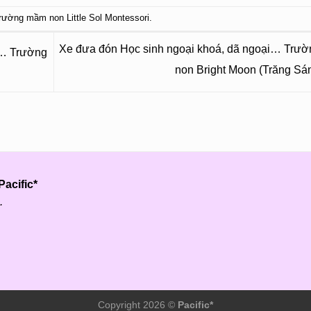
rường mầm non Little Sol Montessori
.
Xe đưa đón Học sinh ngoại khoá, dã ngoại… Trư
i… Trường
non Bright Moon (Trăng Sá
acific*
.
Copyright 2026 ©
Pacific*