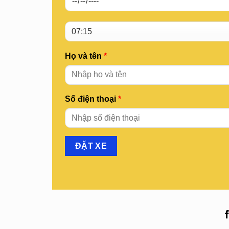
Họ và tên
*
Số điện thoại
*