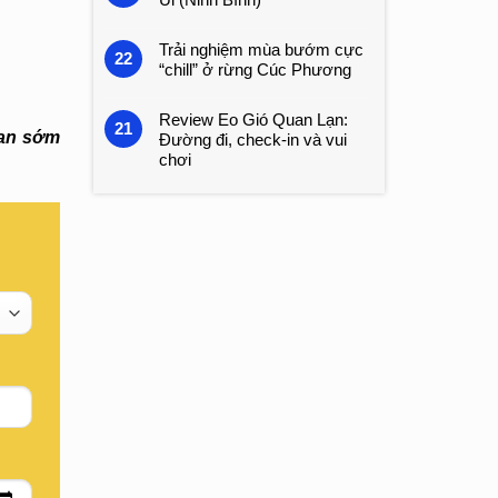
Trải nghiệm mùa bướm cực
22
“chill” ở rừng Cúc Phương
Review Eo Gió Quan Lạn:
21
ian sớm
Đường đi, check-in và vui
chơi