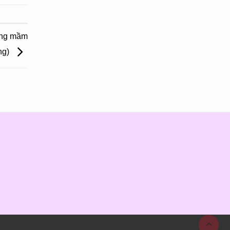
ờng mầm
ng)