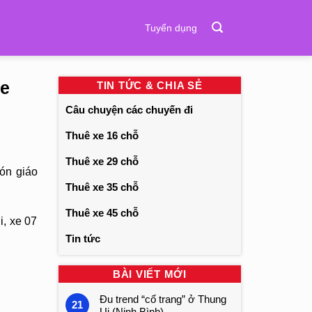
Tuyển dụng
le
TIN TỨC & CHIA SẺ
Câu chuyện các chuyến đi
Thuê xe 16 chỗ
Thuê xe 29 chỗ
ón giáo
Thuê xe 35 chỗ
Thuê xe 45 chỗ
i, xe 07
Tin tức
BÀI VIẾT MỚI
Đu trend “cổ trang” ở Thung
21
Ui (Ninh Bình)