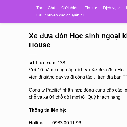
Skip
Trang Chủ
Giới thiệu
Tin tức
Dịch vụ
to
Câu chuyện các chuyến đi
content
Xe đưa đón Học sinh ngoại 
House
Lượt xem:
138
Với 10 năm cung cấp dịch vụ Xe đưa đón Học s
viên đi giảng dạy và đi công tác… trên địa bàn 
Công ty Pacific* nhận hợp đồng cung cấp các loạ
chỗ và xe 04 chỗ đời mới tới Quý khách hàng!
Thông tin liên hệ:
Hotline: 0983.00.11.96