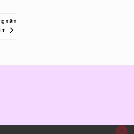
ờng mầm
him