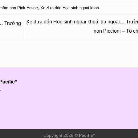
 mầm non Pink House
,
Xe đưa đón Học sinh ngoại khoá
.
Xe đưa đón Học sinh ngoại khoá, dã ngoại… Trư
i… Trường
non Piccioni – Tổ c
acific*
.
Copyright 2026 ©
Pacific*