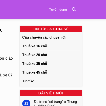
Tuyển dụng
k
TIN TỨC & CHIA SẺ
Câu chuyện các chuyến đi
Thuê xe 16 chỗ
Thuê xe 29 chỗ
ón giáo
Thuê xe 35 chỗ
Thuê xe 45 chỗ
i, xe 07
Tin tức
BÀI VIẾT MỚI
Đu trend “cổ trang” ở Thung
21
Ui (Ninh Bình)