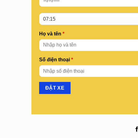
Họ và tên
*
Số điện thoại
*