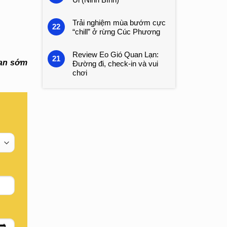
Trải nghiệm mùa bướm cực
22
“chill” ở rừng Cúc Phương
Review Eo Gió Quan Lạn:
21
ian sớm
Đường đi, check-in và vui
chơi