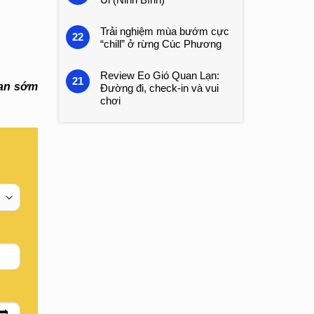
Trải nghiệm mùa bướm cực
22
“chill” ở rừng Cúc Phương
Review Eo Gió Quan Lạn:
21
ian sớm
Đường đi, check-in và vui
chơi