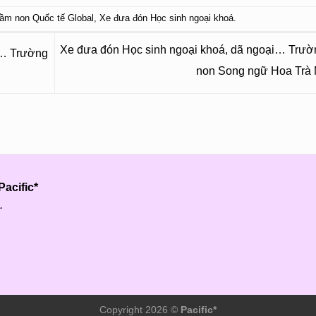
ầm non Quốc tế Global
,
Xe đưa đón Học sinh ngoại khoá
.
Xe đưa đón Học sinh ngoại khoá, dã ngoại… Trư
i… Trường
non Song ngữ Hoa Trà
acific*
.
Copyright 2026 ©
Pacific*