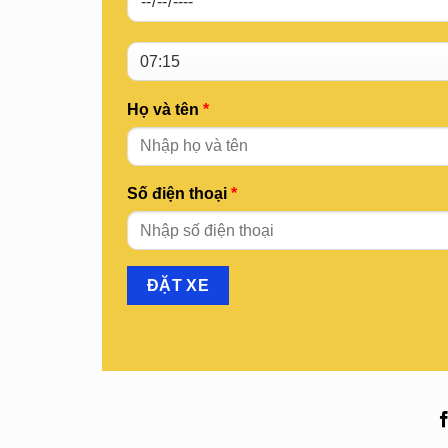
Họ và tên
*
Số điện thoại
*