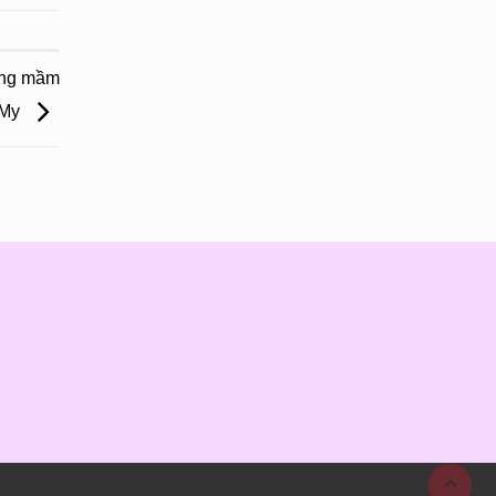
ờng mầm
 My