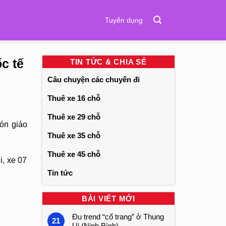
Tuyển dụng
c tế
TIN TỨC & CHIA SẺ
Câu chuyện các chuyến đi
Thuê xe 16 chỗ
Thuê xe 29 chỗ
ón giáo
Thuê xe 35 chỗ
Thuê xe 45 chỗ
i, xe 07
Tin tức
BÀI VIẾT MỚI
Đu trend “cổ trang” ở Thung
21
Ui (Ninh Bình)