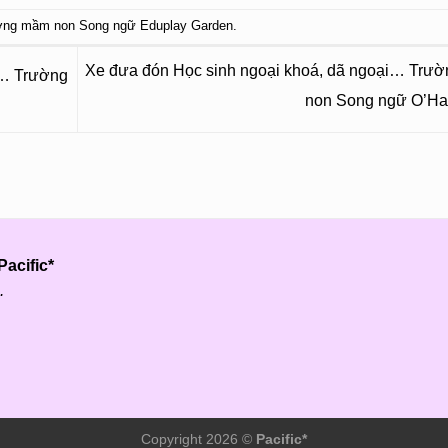
ờng mầm non Song ngữ Eduplay Garden
.
Xe đưa đón Học sinh ngoại khoá, dã ngoại… Trư
i… Trường
non Song ngữ O’H
acific*
.
Copyright 2026 ©
Pacific*