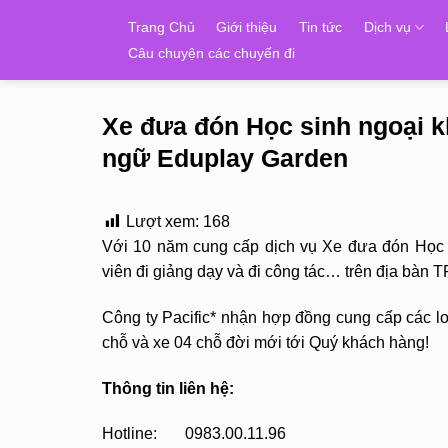
Skip
Trang Chủ
Giới thiệu
Tin tức
Dịch vụ
to
Câu chuyện các chuyến đi
content
Xe đưa đón Học sinh ngoại 
ngữ Eduplay Garden
Lượt xem:
168
Với 10 năm cung cấp dịch vụ Xe đưa đón Học s
viên đi giảng dạy và đi công tác… trên địa bà
Công ty Pacific* nhận hợp đồng cung cấp các loạ
chỗ và xe 04 chỗ đời mới tới Quý khách hàng!
Thông tin liên hệ:
Hotline: 0983.00.11.96