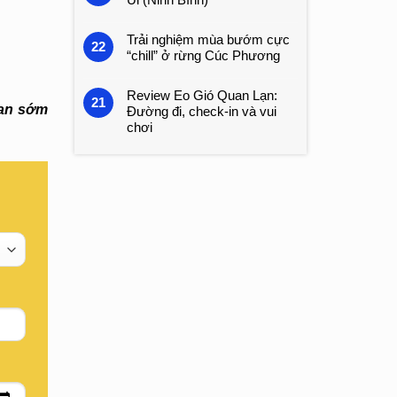
Trải nghiệm mùa bướm cực
22
“chill” ở rừng Cúc Phương
Review Eo Gió Quan Lạn:
21
ian sớm
Đường đi, check-in và vui
chơi