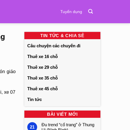
Tuyển dụng
ng
TIN TỨC & CHIA SẺ
Câu chuyện các chuyến đi
Thuê xe 16 chỗ
Thuê xe 29 chỗ
ón giáo
Thuê xe 35 chỗ
Thuê xe 45 chỗ
i, xe 07
Tin tức
BÀI VIẾT MỚI
Đu trend “cổ trang” ở Thung
21
Ui (Ninh Bình)