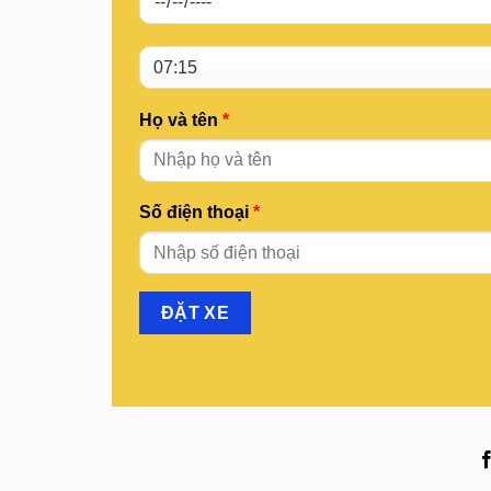
Họ và tên
*
Số điện thoại
*