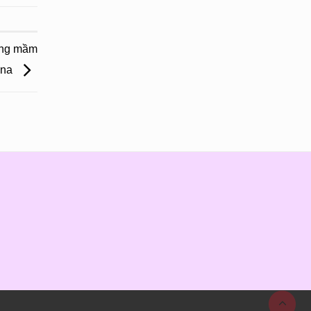
ờng mầm
ana