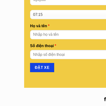
Họ và tên
*
Số điện thoại
*