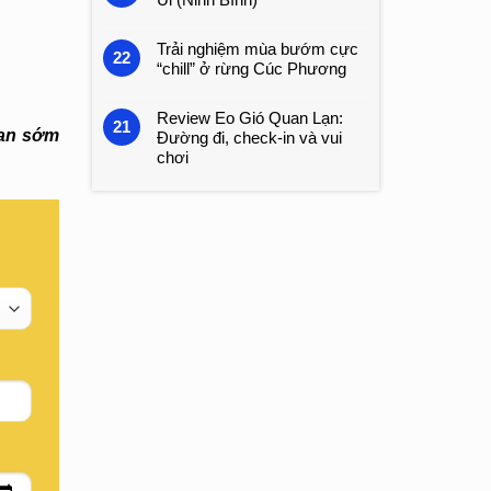
Trải nghiệm mùa bướm cực
22
“chill” ở rừng Cúc Phương
Review Eo Gió Quan Lạn:
21
ian sớm
Đường đi, check-in và vui
chơi