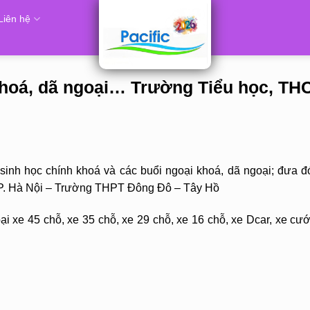
Liên hệ
khoá, dã ngoại… Trường Tiểu học, TH
inh học chính khoá và các buổi ngoại khoá, dã ngoại; đưa đ
n TP. Hà Nội – Trường THPT Đông Đô – Tây Hồ
i xe 45 chỗ, xe 35 chỗ, xe 29 chỗ, xe 16 chỗ, xe Dcar, xe cướ