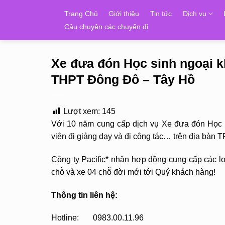
Skip
Trang Chủ
Giới thiệu
Tin tức
Dịch vụ
to
Câu chuyện các chuyến đi
content
Xe đưa đón Học sinh ngoại 
THPT Đông Đô – Tây Hồ
Lượt xem:
145
Với 10 năm cung cấp dịch vụ Xe đưa đón Học s
viên đi giảng dạy và đi công tác… trên địa bà
Công ty Pacific* nhận hợp đồng cung cấp các loạ
chỗ và xe 04 chỗ đời mới tới Quý khách hàng!
Thông tin liên hệ:
Hotline: 0983.00.11.96