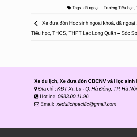
Tags:
dã ngoại… Trường Tiểu học
,
Xe đưa đón Học sinh ngoại khoá, dã ngoạ
Tiểu học, THCS, THPT Lạc Long Quân – Sóc S
Xe du lịch, Xe đưa đón CBCNV và Học sinh P
Địa chỉ :
KĐT Xa La - Q. Hà Đông, TP. Hà Nội
Hotline:
0983.00.11.96
Email:
xedulichpacific@gmail.com