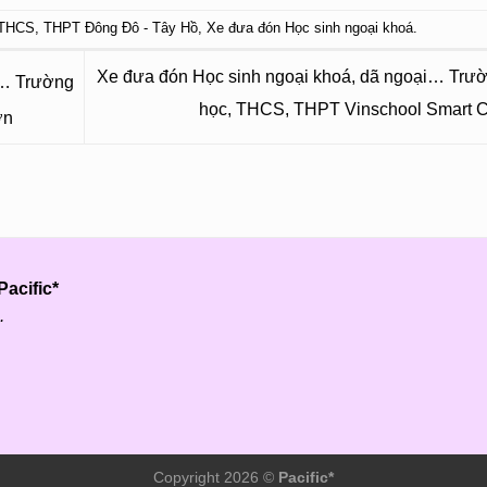
THCS
,
THPT Đông Đô - Tây Hồ
,
Xe đưa đón Học sinh ngoại khoá
.
Xe đưa đón Học sinh ngoại khoá, dã ngoại… Trườ
i… Trường
học, THCS, THPT Vinschool Smart C
ơn
acific*
.
Copyright 2026 ©
Pacific*