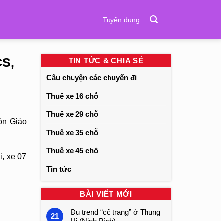
Tuyển dụng
CS,
TIN TỨC & CHIA SẺ
Câu chuyện các chuyến đi
Thuê xe 16 chỗ
Thuê xe 29 chỗ
ón Giáo
Thuê xe 35 chỗ
Thuê xe 45 chỗ
i, xe 07
Tin tức
BÀI VIẾT MỚI
Đu trend “cổ trang” ở Thung
21
Ui (Ninh Bình)