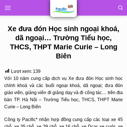
Skip
to
content
Xe đưa đón Học sinh ngoại khoá,
dã ngoại… Trường Tiểu học,
THCS, THPT Marie Curie – Long
Biên
Lượt xem:
139
Với 10 năm cung cấp dịch vụ Xe đưa đón Học sinh học
chính khoá và các buổi ngoại khoá, dã ngoại; đưa đón
giáo viên, giảng viên đi giảng dạy và đi công tác… trên địa
bàn TP. Hà Nội – Trường Tiểu học, THCS, THPT Marie
Curie – Long Biên
Công ty Pacific* nhận hợp đồng cung cấp các loại xe 45
chỗ, xe 35 chỗ, xe 29 chỗ, xe 16 chỗ, xe Dcar, xe cưới, xe