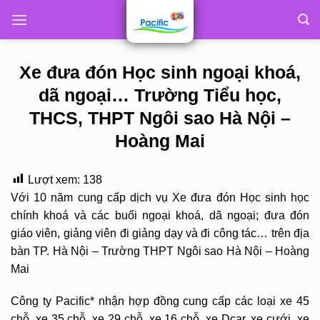
Skip
to
content
Xe đưa đón Học sinh ngoại khoá,
dã ngoại… Trường Tiểu học,
THCS, THPT Ngôi sao Hà Nội –
Hoàng Mai
Lượt xem:
138
Với 10 năm cung cấp dịch vụ Xe đưa đón Học sinh học
chính khoá và các buổi ngoại khoá, dã ngoại; đưa đón
giáo viên, giảng viên đi giảng dạy và đi công tác… trên địa
bàn TP. Hà Nội – Trường THPT Ngôi sao Hà Nội – Hoàng
Mai
Công ty Pacific* nhận hợp đồng cung cấp các loại xe 45
chỗ, xe 35 chỗ, xe 29 chỗ, xe 16 chỗ, xe Dcar, xe cưới, xe