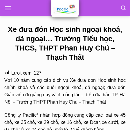
Skip
to
content
Xe đưa đón Học sinh ngoại khoá,
dã ngoại… Trường Tiểu học,
THCS, THPT Phan Huy Chú –
Thạch Thất
Lượt xem:
127
Với 10 năm cung cấp dịch vụ Xe đưa đón Học sinh học
chính khoá và các buổi ngoại khoá, dã ngoại; đưa đón
Giáo viên đi giảng dạy và đi công tác… trên địa bàn TP. Hà
Nội – Trường THPT Phan Huy Chú – Thạch Thất
Công ty Pacific* nhận hợp đồng cung cấp các loại xe 45
chỗ, xe 35 chỗ, xe 29 chỗ, xe 16 chỗ, xe Dcar, xe cưới, xe
07 chỗ và xe 04 chỗ đời mới tới Quý khách hàng!