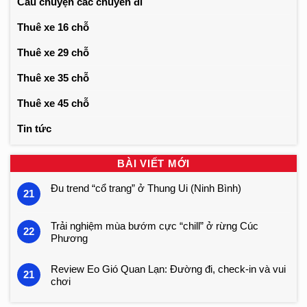
Câu chuyện các chuyến đi
Thuê xe 16 chỗ
Thuê xe 29 chỗ
Thuê xe 35 chỗ
Thuê xe 45 chỗ
Tin tức
BÀI VIẾT MỚI
Đu trend “cổ trang” ở Thung Ui (Ninh Bình)
21
Trải nghiệm mùa bướm cực “chill” ở rừng Cúc
22
Phương
Review Eo Gió Quan Lạn: Đường đi, check-in và vui
21
chơi